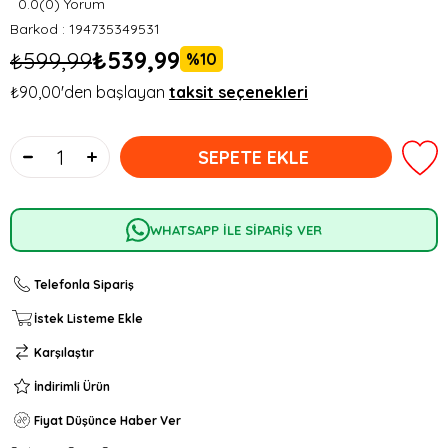
0.0
(0) Yorum
Barkod
:
194735349531
₺539,99
₺599,99
10
₺90,00
WHATSAPP İLE SİPARİŞ VER
Telefonla Sipariş
İstek Listeme Ekle
Karşılaştır
İndirimli Ürün
Fiyat Düşünce Haber Ver