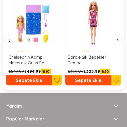
‹
›
Chelseanin Kamp
Barbie Şık Bebekler
Macerası Oyun Seti
Pembe
₺549,99
₺494,99
₺339,99
₺305,99
%10
%10
Sepete Ekle
Sepete Ekle
Yardım
Popüler Markalar