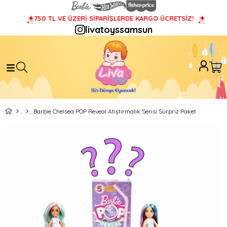
750 TL VE ÜZERİ SİPARİŞLERDE KARGO ÜCRETSİZ!
livatoyssamsun
Barbie Chelsea POP Reveal Atıştırmalık Serisi Sürpriz Paket