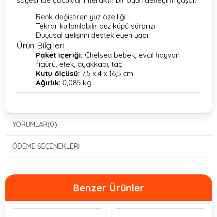
sayesinde çocuklar interaktif bir oyun deneyimi yaşar.
Renk değiştiren yüz özelliği
Tekrar kullanılabilir buz küpü sürprizi
Duyusal gelişimi destekleyen yapı
Ürün Bilgileri
Paket içeriği:
Chelsea bebek, evcil hayvan
figürü, etek, ayakkabı, taç
Kutu ölçüsü:
7,5 x 4 x 16,5 cm
Ağırlık:
0,085 kg
YORUMLAR
(0)
ÖDEME SEÇENEKLERI
Benzer Ürünler