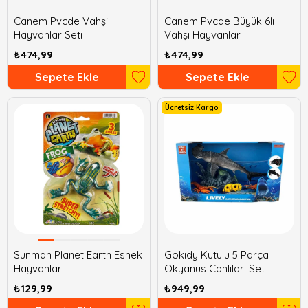
Canem Pvcde Vahşi
Canem Pvcde Büyük 6lı
Hayvanlar Seti
Vahşi Hayvanlar
₺474,99
₺474,99
Sepete Ekle
Sepete Ekle
Ücretsiz Kargo
Sunman Planet Earth Esnek
Gokidy Kutulu 5 Parça
Hayvanlar
Okyanus Canlıları Set
₺129,99
₺949,99