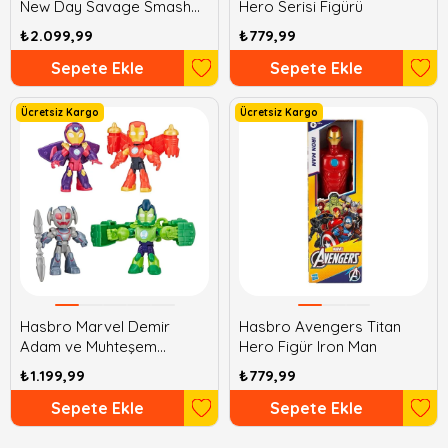
New Day Savage Smash
Hero Serisi Figürü
Hulk Figürü
₺2.099,99
₺779,99
Sepete Ekle
Sepete Ekle
Ücretsiz Kargo
Ücretsiz Kargo
Hasbro Marvel Demir
Hasbro Avengers Titan
Adam ve Muhteşem
Hero Figür Iron Man
Arkadaşları Figür
₺1.199,99
₺779,99
Sepete Ekle
Sepete Ekle