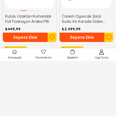
Kutulu Uzaktan Kumandalı
Canem Oyuncak Şarjlı
Full Fonksiyon Araba Pilli
Suda Ve Karada Giden
Uzaktan Kumandalı Araba
₺449,99
₺2.499,99
Sepete Ekle
Sepete Ekle
Ücretsiz Kargo
Ücretsiz Kargo
Anasayfa
Favorilerim
Sepetim
Üye Girişi
Canem Büyük Kutulu Şarjlı
Sunman 1:16 Sesli ve Işıklı
Jeep
Enerji Tasarruflu USB Şarjlı
Uzaktan Kumandalı Yarış