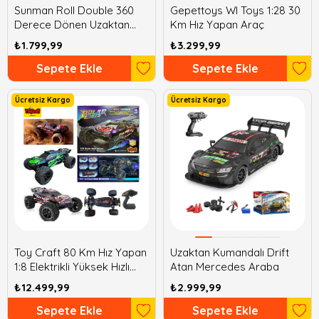
Sunman Roll Double 360
Gepettoys Wl Toys 1:28 30
Derece Dönen Uzaktan
Km Hız Yapan Araç
Kumandalı Araba 16 cm
₺1.799,99
₺3.299,99
Sepete Ekle
Sepete Ekle
Ücretsiz Kargo
Ücretsiz Kargo
Toy Craft 80 Km Hız Yapan
Uzaktan Kumandalı Drift
1:8 Elektrikli Yüksek Hızlı
Atan Mercedes Araba
Arazi Aracı
₺12.499,99
₺2.999,99
Sepete Ekle
Sepete Ekle